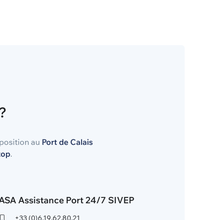
?
sposition au
Port de Calais
top
.
ASA Assistance Port 24/7 SIVEP
+33 (0)6.19.62.80.21