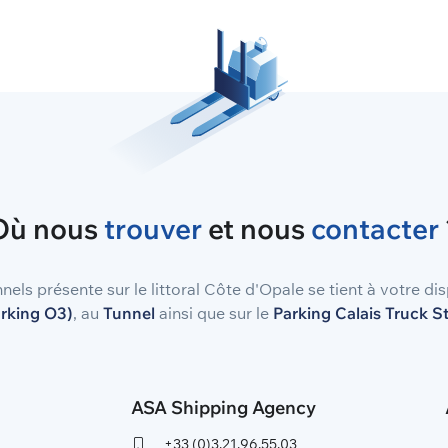
Où nous
trouver
et nous
contacter
els présente sur le littoral Côte d'Opale se tient à votre di
rking O3)
, au
Tunnel
ainsi que sur le
Parking Calais Truck S
ASA Shipping Agency
+33 (0)3.21.96.55.03