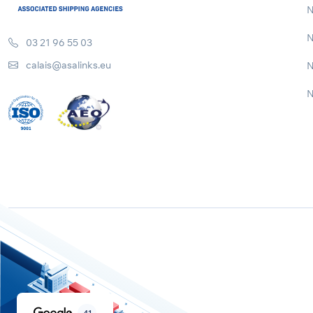
N
N
03 21 96 55 03
calais@asalinks.eu
N
N