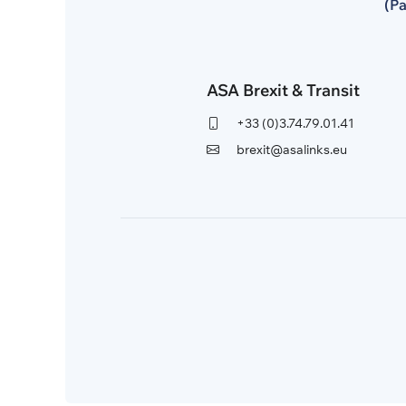
(Pa
ASA Brexit & Transit
+33 (0)3.74.79.01.41
brexit@asalinks.eu