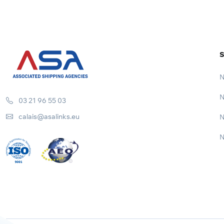
S
N
N
03 21 96 55 03
calais@asalinks.eu
N
N