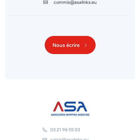
commis@asalinks.eu
Nous écrire
03 21 96 55 03
calais@asalinks.eu