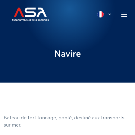
Navire
Bateau de fort tonnage, ponté, destiné aux transports
sur mer.